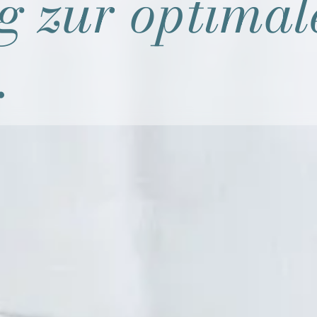
g zur optima
.