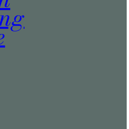
ung
e